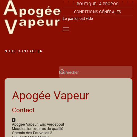
BOUTIQUE : À PROPOS
CONDITIONS GÉNÉRALES
Accéder au contenu principal
Le panier est vide
NOUS CONTACTER
Apogée Vapeur
Contact
Adresse:
Apogée Vapeur, Eric Verdebout
Modèles ferroviaires de qualité
Chemin des Fauvettes 3
CH-2740 Moutier (BE)