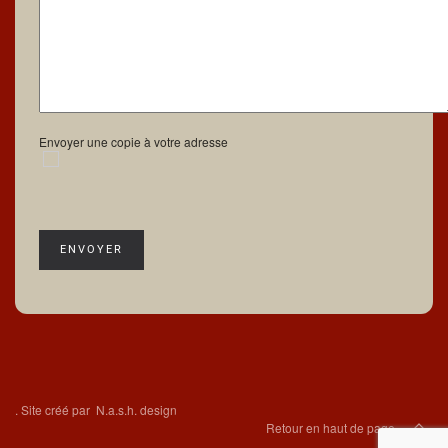
Envoyer une copie à votre adresse
Système Captcha
*
ENVOYER
.
Site créé par
N.a.s.h. design
Retour en haut de page