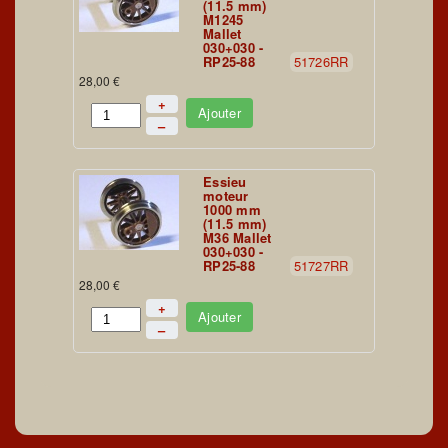
(11.5 mm)
M1245
Mallet
030+030 -
RP25-88
51726RR
28,00 €
+
Ajouter
–
Essieu
moteur
1000 mm
(11.5 mm)
M36 Mallet
030+030 -
RP25-88
51727RR
28,00 €
+
Ajouter
–