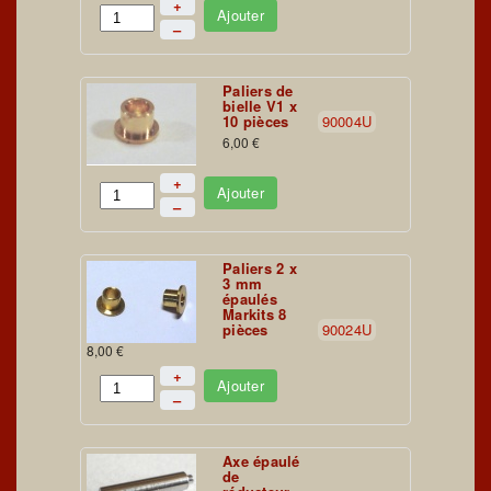
+
Ajouter
–
Paliers de
bielle V1 x
10 pièces
90004U
6,00 €
+
Ajouter
–
Paliers 2 x
3 mm
épaulés
Markits 8
pièces
90024U
8,00 €
+
Ajouter
–
Axe épaulé
de