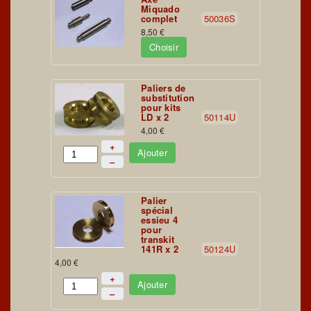
Miquado
complet
50036S
8,50 €
Choisir
Paliers de
substitution
pour kits
LD x 2
50114U
4,00 €
+
Ajouter
–
Palier
spécial
essieu 4
pour
transkit
141R x 2
50124U
4,00 €
+
Ajouter
–