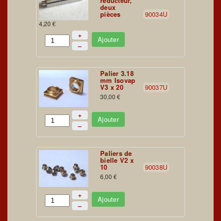
réducteur,
deux
pièces
90034U
4,20 €
+
Ajouter
–
Palier 3.18
mm Isovap
V3 x 20
90037U
30,00 €
+
Ajouter
–
Paliers de
bielle V2 x
10
90038U
6,00 €
+
Ajouter
–