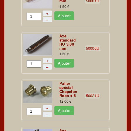
mm
50001U
1,50 €
+
Ajouter
–
Axe
standard
HO 3.00
mm
50006U
1,50 €
+
Ajouter
–
Palier
spécial
Chapelon
Roco x 6
50021U
12,00 €
+
Ajouter
–
Axe