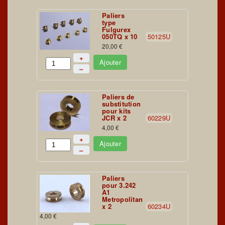
Paliers
type
Fulgurex
050TQ x 10
50125U
20,00 €
+
Ajouter
–
Paliers de
substitution
pour kits
JCR x 2
60229U
4,00 €
+
Ajouter
–
Paliers
pour 3.242
A1
Metropolitan
x 2
60234U
4,00 €