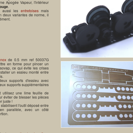
 Apogée Vapeur, l'intérieur
rouge
.
r aussi les
entretoises
mais
 deux variantes de norme, il
rément.
inox
de 0.5 mm ref 50037G
ttre en forme pour pincer un
sovap, ce qui évite les crises
staller un essieu monté entre
is.
deux supports d'essieu avec
deux supports supplémentaires
 utilisez une lime feuille de
 éviter de blesser les pièces
r juste !
 stabilisent l'outil déposé entre
en parallèle, avec un côté
rtion.