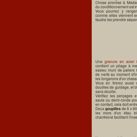
Chose promise à Madame
du conditionnement est
Vous pourrez y range
comme elles viennent en
faudra les prendre sépa
Une
gravure en acier 
contient un pliage à me
essieu muni de paliers I
de nerfs au moment d'in
les longerons d'un chass
Vous en tirerez aussi 
douilles de guidage, et 
sans douille.
Vérifiez les perçages et
saule ou demi-ronde pour
en contact, cela doit entre
Deux
goupilles
de 6 x 60
les mors d'un étau bi
chanfreiné facilitant l'inse