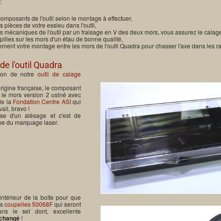
:
omposants de l'outil selon le montage à effectuer,
 pièces de votre essieu dans l'outil,
 mécaniques de l'outil par un fraisage en V des deux mors, vous assurez le calage
illes sur les mors d'un étau de bonne qualité,
ment votre montage entre les mors de l'outil Quadra pour chasser l'axe dans les 
e l'outil Quadra
tion de notre
outil de calage
'origine française, le composant
st le mors version 2 usiné avec
de la
Fondation Centre ASI
qui
ail, bravo !
se d'un alésage et c'est de
pe du marquage laser.
ntérieur de la boîte pour que
es
coupelles 50068F
qui seront
s le set dont, excellente
inchangé
!