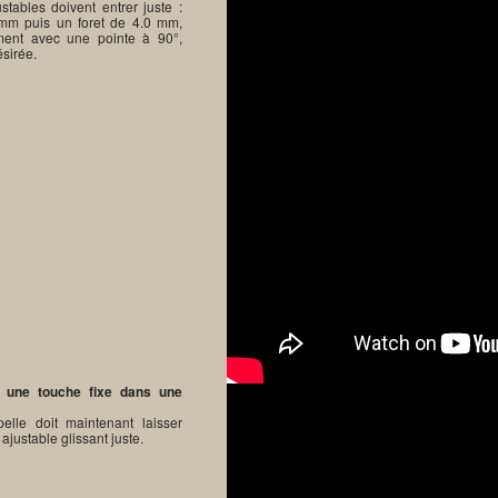
stables doivent entrer juste :
 mm puis un foret de 4.0 mm,
ement avec une pointe à 90°,
ésirée.
r une touche fixe dans une
elle doit maintenant laisser
ajustable glissant juste.