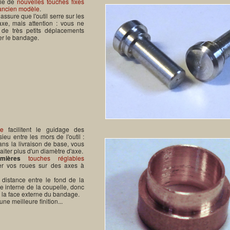
rie de
nouvelles touches fixes
ancien modèle
.
assure que l'outil serre sur les
xe, mais attention : vous ne
r de très petits déplacements
r le bandage.
ue
facilitent le guidage des
ieu entre les mors de l'outil :
ns la livraison de base, vous
aiter plus d'un diamètre d'axe.
emières
touches réglables
er vos roues sur des axes à
a distance entre le fond de la
ace interne de la coupelle, donc
et la face externe du bandage.
ne meilleure finition...