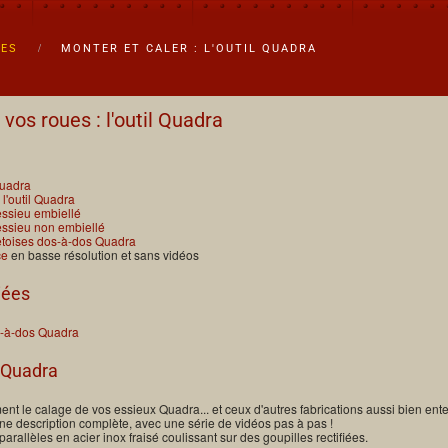
UES
MONTER ET CALER : L'OUTIL QUADRA
 vos roues : l'outil Quadra
Quadra
l'outil Quadra
essieu embiellé
essieu non embiellé
retoises dos-à-dos Quadra
ce
en basse résolution et sans vidéos
iées
s-à-dos Quadra
l Quadra
ent le calage de vos essieux Quadra... et ceux d'autres fabrications aussi bien ent
une description complète, avec une série de vidéos pas à pas !
arallèles en acier inox fraisé coulissant sur des goupilles rectifiées.