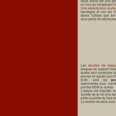
Nous avons fait une sé
en inox qui remplacent l'
Une
variante plus courte
bandages et non sur l'a
devez l'utiliser que su
sous peine de déchausse
Les
douilles de plaq
plaques de support d'ess
quatre sont comprises da
pouvez en ajouter pour tr
Enfin, voici les
pr
optionnelles pour mont
pointes NEM ou autres.
L'astuce est d'ajuster l
cuvette de la vis et la f
entre la pointe de l'axe 
La version de série aura u