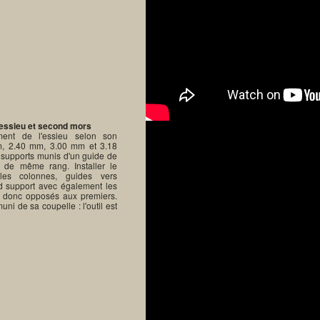
'essieu et second mors
ement de l'essieu selon son
m, 2.40 mm, 3.00 mm et 3.18
x supports munis d'un guide de
 de même rang. Installer le
les colonnes, guides vers
ond support avec également les
et donc opposés aux premiers.
ni de sa coupelle : l'outil est