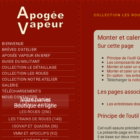
Accéder au contenu principal
COLLECTION LES RO
Monter et caler
BIENVENUE
Sur cette page
BRÈVES D'ATELIER
APOGÉE VAPEUR EN BREF
Principe de l'outil 
GUIDE DU MILITANT
Les composants de 
Monter et caler un 
COLLECTION LE DÉTAILLAGE
Monter et caler un 
COLLECTION LES ROUES
En option : les ent
COLLECTION NOTRE ATELIER
Télécharger
la noti
GALERIE
Les pages assoc
TÉLÉCHARGEMENTS
NOUS CONTACTER
Votre panier
Le panier est vide
Les entretoises do
Boutique en ligne
LE DÉTAILLAGE (51)
LES ROUES (256)
Principe de l'outi
LES TRAINS DE ROUES (143)
ISOVAP ET QUADRA (36)
Cet outil assure précisém
La présente page en fit 
VMM ET APOCLIPS (92)
Il se base sur deux mors p