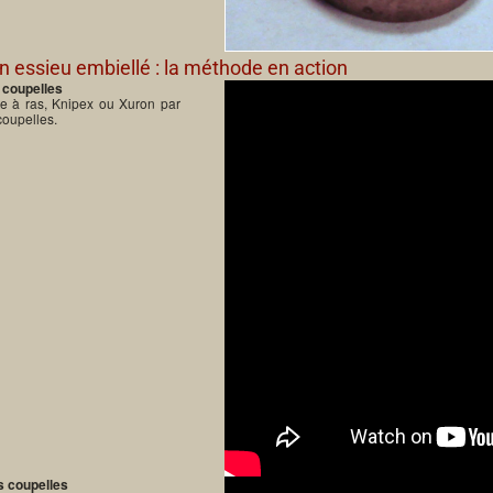
n essieu embiellé : la méthode en action
 coupelles
e à ras, Knipex ou Xuron par
coupelles.
s coupelles