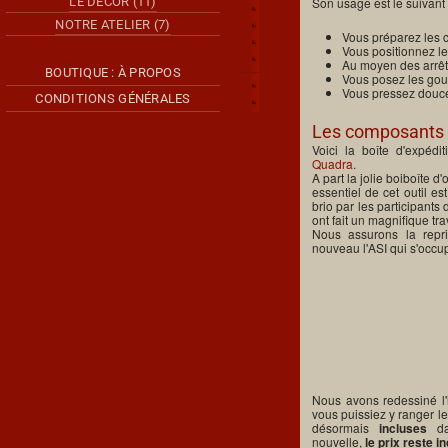
LE DÉCOR (11)
Son usage est le suivant 
NOTRE ATELIER (7)
Vous préparez les c
Vous positionnez les
Au moyen des arrêts
BOUTIQUE : À PROPOS
Vous posez les goup
Vous pressez douce
CONDITIONS GÉNÉRALES
Les composants d
Voici la boîte d'expédi
Quadra
.
A part la jolie boiboîte d
essentiel de cet outil e
brio par les participants 
ont fait un magnifique trav
Nous assurons la repri
nouveau l'ASI qui s'occu
Nous avons redessiné l'i
vous puissiez y ranger l
désormais
incluses
dan
nouvelle,
le prix reste 