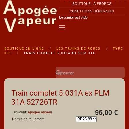
BOUTIQUE : À PROPOS
CONDITIONS GÉNÉRALES
Accéder au contenu principal
Le panier est vide
BOUTIQUE EN LIGNE
LES TRAINS DE ROUES
TYPE
031
TRAIN COMPLET 5.031A EX PLM 31A
Train complet 5.031A ex PLM
31A
52726TR
95,00 €
Fabricant:
Apogée Vapeur
Norme de roulement