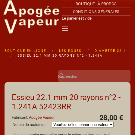
BOUTIQUE : À PROPOS
CONDITIONS GÉNÉRALES
Accéder au contenu principal
Le panier est vide
BOUTIQUE EN LIGNE
LES ROUES
DIAMÈTRE 22.1
ESSIEU 22.1 MM 20 RAYONS N°2 - 1.241A
Essieu 22.1 mm 20 rayons n°2 -
1.241A
52423RR
28,00 €
Fabricant:
Apogée Vapeur
Norme de roulement
L'ajout au panier apparaîtra après la sélection des valeurs ci-