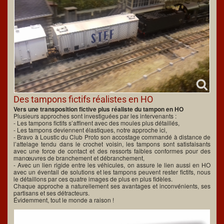
Des tampons fictifs réalistes en HO
Vers une transposition fictive plus réaliste du tampon en HO
Plusieurs approches sont investiguées par les intervenants :
- Les tampons fictifs s’affinent avec des moules plus détaillés,
- Les tampons deviennent élastiques, notre approche ici,
- Bravo à Loustic du Club Proto son accostage commandé à distance de
l’attelage tendu dans le crochet voisin, les tampons sont satisfaisants
avec une force de contact et des ressorts faibles conformes pour des
manœuvres de branchement et débranchement,
- Avec un lien rigide entre les véhicules, on assure le lien aussi en HO
avec un éventail de solutions et les tampons peuvent rester fictifs, nous
le détaillons par ces quatre images de plus en plus fidèles.
Chaque approche a naturellement ses avantages et inconvénients, ses
partisans et ses détracteurs.
Évidemment, tout le monde a raison !