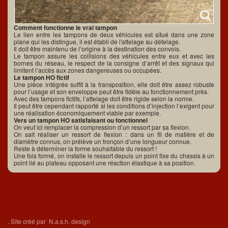
Comment fonctionne le vrai tampon
Le lien entre les tampons de deux véhicules est situé dans une zone
plane qui les distingue, il est établi de l'attelage au dételage.
Il doit être maintenu de l’origine à la destination des convois.
Le tampon assure les collisions des véhicules entre eux et avec les
bornes du réseau, le respect de la consigne d’arrêt et des signaux qui
limitent l’accès aux zones dangereuses ou occupées.
Le tampon HO fictif
Une pièce intégrée suffit à la transposition, elle doit être assez robuste
pour l’usage et son enveloppe peut être fidèle au fonctionnement près.
Avec des tampons fictifs, l’attelage doit être rigide selon la norme.
Il peut être cependant rapporté si les conditions d’injection l’exigent pour
une réalisation économiquement viable par exemple.
Vers un tampon HO satisfaisant ou fonctionnel
On veut ici remplacer la compression d’un ressort par sa flexion.
On sait réaliser un ressort de flexion : dans un fil de matière et de
diamètre connus, on prélève un tronçon d’une longueur connue.
Reste à déterminer la forme souhaitable du ressort !
Une fois formé, on installe le ressort depuis un point fixe du chassis à un
point lié au plateau opposant une réaction élastique à sa position.
.
Site créé par
N.a.s.h. design