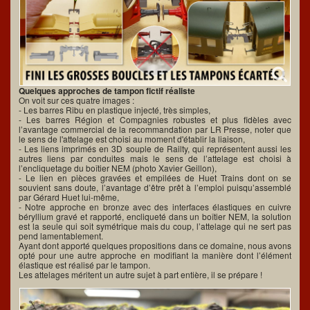
Quelques approches de tampon fictif réaliste
On voit sur ces quatre images :
- Les barres Ribu en plastique injecté, très simples,
- Les barres Région et Compagnies robustes et plus fidèles avec
l’avantage commercial de la recommandation par LR Presse, noter que
le sens de l'attelage est choisi au moment d'établir la liaison,
- Les liens imprimés en 3D souple de Railty, qui représentent aussi les
autres liens par conduites mais le sens de l’attelage est choisi à
l’encliquetage du boîtier NEM (photo Xavier Geillon),
- Le lien en pièces gravées et empilées de Huet Trains dont on se
souvient sans doute, l’avantage d’être prêt à l’emploi puisqu’assemblé
par Gérard Huet lui-même,
- Notre approche en bronze avec des interfaces élastiques en cuivre
béryllium gravé et rapporté, encliqueté dans un boîtier NEM, la solution
est la seule qui soit symétrique mais du coup, l’attelage qui ne sert pas
pend lamentablement.
Ayant dont apporté quelques propositions dans ce domaine, nous avons
opté pour une autre approche en modifiant la manière dont l’élément
élastique est réalisé par le tampon.
Les attelages méritent un autre sujet à part entière, il se prépare !