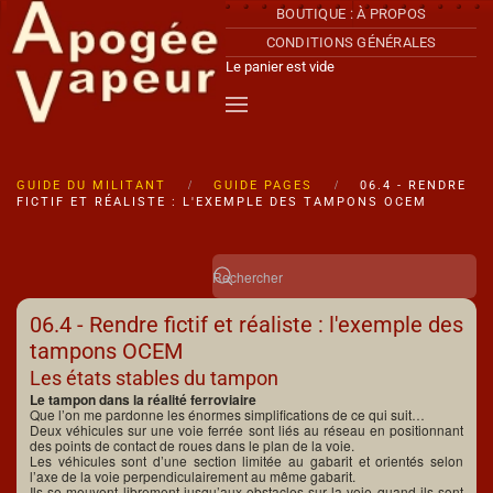
BOUTIQUE : À PROPOS
CONDITIONS GÉNÉRALES
Accéder au contenu principal
Le panier est vide
GUIDE DU MILITANT
GUIDE PAGES
06.4 - RENDRE
FICTIF ET RÉALISTE : L'EXEMPLE DES TAMPONS OCEM
06.4 - Rendre fictif et réaliste : l'exemple des
tampons OCEM
Les états stables du tampon
Le tampon dans la réalité ferroviaire
Que l’on me pardonne les énormes simplifications de ce qui suit…
Deux véhicules sur une voie ferrée sont liés au réseau en positionnant
des points de contact de roues dans le plan de la voie.
Les véhicules sont d’une section limitée au gabarit et orientés selon
l’axe de la voie perpendiculairement au même gabarit.
Ils se meuvent librement jusqu’aux obstacles sur la voie quand ils sont