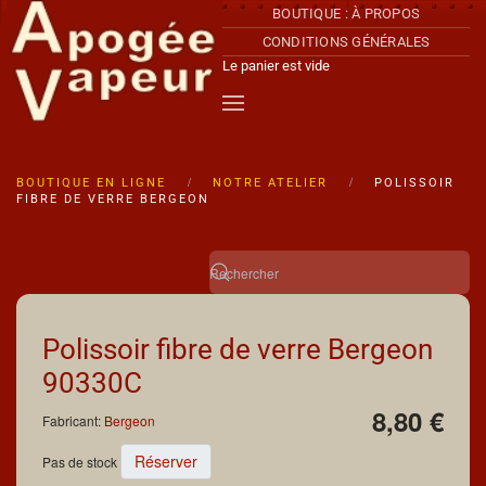
BOUTIQUE : À PROPOS
CONDITIONS GÉNÉRALES
Accéder au contenu principal
Le panier est vide
BOUTIQUE EN LIGNE
NOTRE ATELIER
POLISSOIR
FIBRE DE VERRE BERGEON
Polissoir fibre de verre Bergeon
90330C
8,80 €
Fabricant:
Bergeon
Réserver
Pas de stock