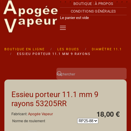
BOUTIQUE : À PROPOS
CONDITIONS GÉNÉRALES
Accéder au contenu principal
Le panier est vide
BOUTIQUE EN LIGNE
LES ROUES
DIAMÈTRE 11.1
ESSIEU PORTEUR 11.1 MM 9 RAYONS
Essieu porteur 11.1 mm 9
rayons
53205RR
18,00 €
Fabricant:
Apogée Vapeur
Norme de roulement