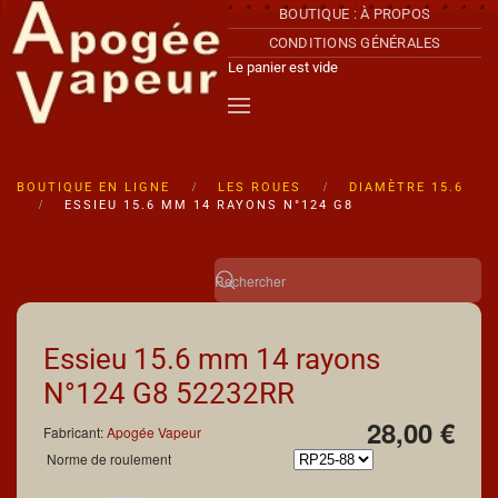
BOUTIQUE : À PROPOS
CONDITIONS GÉNÉRALES
Accéder au contenu principal
Le panier est vide
BOUTIQUE EN LIGNE
LES ROUES
DIAMÈTRE 15.6
ESSIEU 15.6 MM 14 RAYONS N°124 G8
Essieu 15.6 mm 14 rayons
N°124 G8
52232RR
28,00 €
Fabricant:
Apogée Vapeur
Norme de roulement