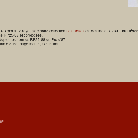
14.3 mm à 12 rayons de notre collection
Les Roues
est destiné aux
230 T du Rése
me RP25-88 est proposée.
opter les normes RP25-88 ou Proto'87.
ante et bandage monté, axe fourni.
ign