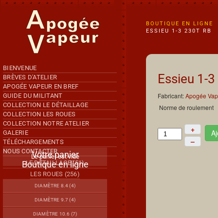
Accéder au contenu principal
BOUTIQUE EN LIGNE
ESSIEU 1-3 230T RB
BIENVENUE
Essieu 1-3
BRÈVES D'ATELIER
APOGÉE VAPEUR EN BREF
Fabricant:
Apogée Vap
GUIDE DU MILITANT
COLLECTION LE DÉTAILLAGE
Norme de roulement
COLLECTION LES ROUES
COLLECTION NOTRE ATELIER
+
Aj
GALERIE
–
TÉLÉCHARGEMENTS
NOUS CONTACTER
Votre panier
Le panier est vide
Boutique en ligne
LE DÉTAILLAGE (51)
LES ROUES (256)
DIAMÈTRE 8.4 (4)
DIAMÈTRE 9.7 (4)
DIAMÈTRE 10.6 (7)