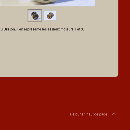
au Breton
, il en représente les essieux moteurs 1 et 3.
Retour en haut de page