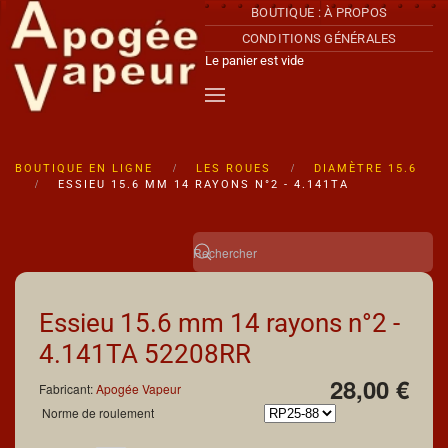
BOUTIQUE : À PROPOS
CONDITIONS GÉNÉRALES
Accéder au contenu principal
Le panier est vide
BOUTIQUE EN LIGNE
LES ROUES
DIAMÈTRE 15.6
ESSIEU 15.6 MM 14 RAYONS N°2 - 4.141TA
Essieu 15.6 mm 14 rayons n°2 -
4.141TA
52208RR
28,00 €
Fabricant:
Apogée Vapeur
Norme de roulement