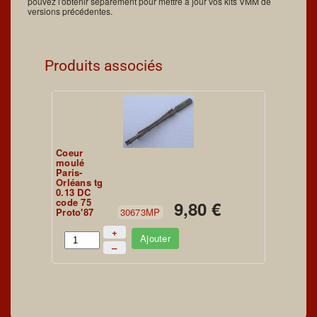
pouvez l'obtenir séparément pour mettre à jour vos kits VMM de
versions précédentes.
Produits associés
Coeur
moulé
Paris-
Orléans tg
0.13 DC
code 75
9,80 €
Proto'87
30673MP
+
Ajouter
–