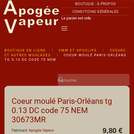
BOUTIQUE : À PROPOS
CONDITIONS GÉNÉRALES
Accéder au contenu principal
Le panier est vide
BOUTIQUE EN LIGNE
VMM ET APOCLIPS
COEURS
ET AUTRES MOULAGES
COEUR MOULÉ PARIS-ORLÉANS
TG 0.13 DC CODE 75 NEM
Coeur moulé Paris-Orléans tg
0.13 DC code 75 NEM
30673MR
9,80 €
Fabricant:
Apogée Vapeur