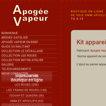
Accéder au contenu principal
BOUTIQUE EN LIGNE
DE VOIE VMM APOCL
TG 0.13
BIENVENUE
BRÈVES D'ATELIER
Kit appare
APOGÉE VAPEUR EN BREF
GUIDE DU MILITANT
Fabricant:
Apogée Vap
COLLECTION LE DÉTAILLAGE
COLLECTION LES ROUES
Norme appareil de v
COLLECTION NOTRE ATELIER
L'ajout au panier appar
GALERIE
TÉLÉCHARGEMENTS
NOUS CONTACTER
Votre panier
Le panier est vide
Boutique en ligne
LE DÉTAILLAGE (51)
LES ROUES (256)
LES TRAINS DE ROUES (143)
ISOVAP ET QUADRA (36)
VMM ET APOCLIPS (92)