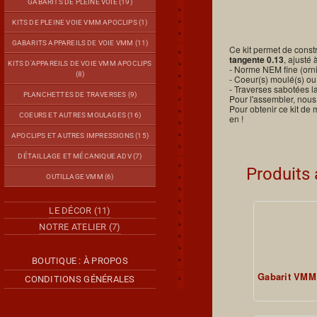
GABARITS DE PLEINE VOIE (19)
KITS DE PLEINE VOIE VMM APOCLIPS (1)
GABARITS APPAREILS DE VOIE VMM (11)
Ce kit permet de cons
tangente 0.13
, ajusté 
KITS D'APPAREILS DE VOIE VMM APOCLIPS
- Norme NEM fine (orni
(8)
- Coeur(s) moulé(s) ou
- Traverses sabotées l
PLANCHETTES DE TRAVERSES (9)
Pour l'assembler, nous
Pour obtenir ce kit de
COEURS ET AUTRES MOULAGES (16)
en !
APOCLIPS ET AUTRES IMPRESSIONS (15)
DÉTAILLAGE ET MÉCANIQUE ADV (7)
Produits
OUTILLAGE VMM (6)
LE DÉCOR (11)
NOTRE ATELIER (7)
BOUTIQUE : À PROPOS
Gabarit VMM
CONDITIONS GÉNÉRALES