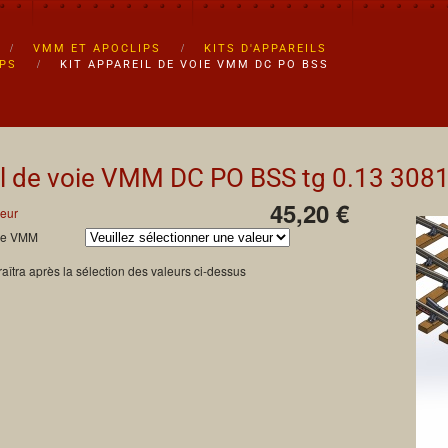
VMM ET APOCLIPS
KITS D'APPAREILS
IPS
KIT APPAREIL DE VOIE VMM DC PO BSS
il de voie VMM DC PO BSS tg 0.13
308
45,20 €
eur
oie VMM
aîtra après la sélection des valeurs ci-dessus