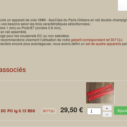
truire un appareil de voie VMM - ApoClips du Paris-Orléans en rail double champi
à vos besoins selon les trois caractéristiques sélectionnées :
ère 1 mm) ou Proto'87 (ornière 0.6 mm),
 en rail assemblé,
arge pour les coussinets DC ou non sabotées.
 recommandons vivement l'utilisation de notre
gabarit correspondant ref 30712J
.
 manière encore plus avantageuse, nous avons défini un
set de quatre appareils
par
 associés
29,50 €
+
Ajout
 DC PO tg 0.13 BSS
30712J
–