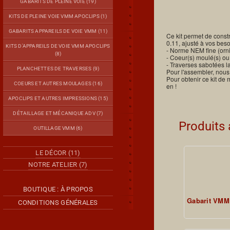
GABARITS DE PLEINE VOIE (19)
KITS DE PLEINE VOIE VMM APOCLIPS (1)
GABARITS APPAREILS DE VOIE VMM (11)
Ce kit permet de const
0.11, ajusté à vos beso
KITS D'APPAREILS DE VOIE VMM APOCLIPS
- Norme NEM fine (orni
(8)
- Coeur(s) moulé(s) ou
- Traverses sabotées l
PLANCHETTES DE TRAVERSES (9)
Pour l'assembler, nous
Pour obtenir ce kit de
COEURS ET AUTRES MOULAGES (16)
en !
APOCLIPS ET AUTRES IMPRESSIONS (15)
DÉTAILLAGE ET MÉCANIQUE ADV (7)
Produits
OUTILLAGE VMM (6)
LE DÉCOR (11)
NOTRE ATELIER (7)
BOUTIQUE : À PROPOS
Gabarit VMM
CONDITIONS GÉNÉRALES