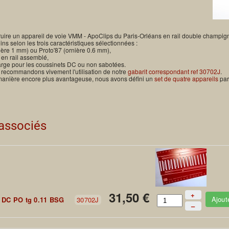
ruire un appareil de voie VMM - ApoClips du Paris-Orléans en rail double champi
ins selon les trois caractéristiques sélectionnées :
ère 1 mm) ou Proto'87 (ornière 0.6 mm),
 en rail assemblé,
arge pour les coussinets DC ou non sabotées.
 recommandons vivement l'utilisation de notre
gabarit correspondant ref 30702J
.
 manière encore plus avantageuse, nous avons défini un
set de quatre appareils
par
 associés
31,50 €
+
Ajout
 DC PO tg 0.11 BSG
30702J
–