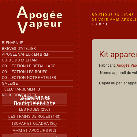
Accéder au contenu principal
BOUTIQUE EN LIGNE
DE VOIE VMM APOCL
TG 0.11
BIENVENUE
BRÈVES D'ATELIER
Kit appare
APOGÉE VAPEUR EN BREF
GUIDE DU MILITANT
Fabricant:
Apogée Vap
COLLECTION LE DÉTAILLAGE
COLLECTION LES ROUES
Norme appareil de v
COLLECTION NOTRE ATELIER
L'ajout au panier appar
GALERIE
TÉLÉCHARGEMENTS
NOUS CONTACTER
Votre panier
Le panier est vide
Boutique en ligne
LE DÉTAILLAGE (51)
LES ROUES (256)
LES TRAINS DE ROUES (143)
ISOVAP ET QUADRA (36)
VMM ET APOCLIPS (92)