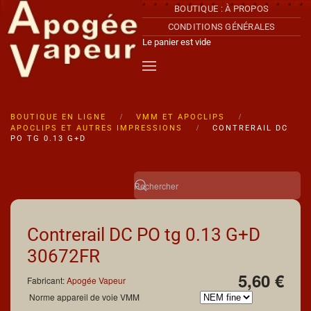
BOUTIQUE : À PROPOS
CONDITIONS GÉNÉRALES
Accéder au contenu principal
Le panier est vide
BOUTIQUE EN LIGNE
VMM ET APOCLIPS
APOCLIPS ET AUTRES IMPRESSIONS
CONTRERAIL DC
PO TG 0.13 G+D
Contrerail DC PO tg 0.13 G+D
30672FR
5,60 €
Fabricant:
Apogée Vapeur
Norme appareil de voie VMM