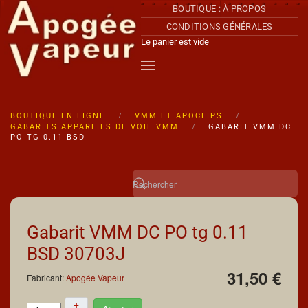
BOUTIQUE : À PROPOS
CONDITIONS GÉNÉRALES
Accéder au contenu principal
Le panier est vide
BOUTIQUE EN LIGNE
VMM ET APOCLIPS
GABARITS APPAREILS DE VOIE VMM
GABARIT VMM DC
PO TG 0.11 BSD
Gabarit VMM DC PO tg 0.11
BSD
30703J
31,50 €
Fabricant:
Apogée Vapeur
+