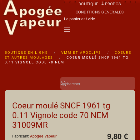
BOUTIQUE : À PROPOS
CONDITIONS GÉNÉRALES
Accéder au contenu principal
Le panier est vide
BOUTIQUE EN LIGNE
VMM ET APOCLIPS
COEURS
ET AUTRES MOULAGES
COEUR MOULÉ SNCF 1961 TG
0.11 VIGNOLE CODE 70 NEM
Coeur moulé SNCF 1961 tg
0.11 Vignole code 70 NEM
31009MR
9,80 €
Fabricant:
Apogée Vapeur