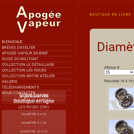
Accéder au contenu principal
BOUTIQUE EN LIGNE
BIENVENUE
Diamèt
BRÈVES D'ATELIER
APOGÉE VAPEUR EN BREF
GUIDE DU MILITANT
COLLECTION LE DÉTAILLAGE
Afficher #
COLLECTION LES ROUES
COLLECTION NOTRE ATELIER
Résultats 16 à 19 
GALERIE
TÉLÉCHARGEMENTS
NOUS CONTACTER
Votre panier
Le panier est vide
Boutique en ligne
LE DÉTAILLAGE (51)
LES ROUES (256)
DIAMÈTRE 8.4 (4)
DIAMÈTRE 9.7 (4)
DIAMÈTRE 10.6 (7)